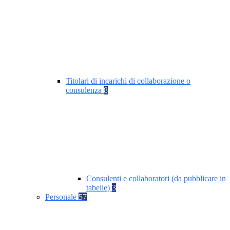
Titolari di incarichi di collaborazione o
consulenza
8
Consulenti e collaboratori (da pubblicare in
tabelle)
3
Personale
57