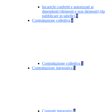
Incarichi conferiti e autorizzati ai
dipendenti (dirigenti e non dirigenti) (da
pubblicare in tabelle)
9
Contrattazione collettiva
4
Contrattazione collettiva
1
Contrattazione integrativa
5
Contratti integrativi
4