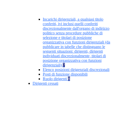
Incarichi dirigenziali, a qualsiasi titolo
conferiti, ivi inclusi quelli conferiti
discrezionalmente dall'organo di indirizzo
politico senza procedure pubbliche di
selezione e titolari di posizione
organizzativa con funzioni dirigenziali (da
pubblicare in tabelle che distinguano le
seguenti situazioni: dirigenti, dirigenti
individuati discrezionalmente, titolari di
posizione organizzativa con funzioni
dirigenziali)
7
Elenco posizioni dirigenziali discrezionali
Posti di funzione disponibili
Ruolo dirigenti
8
Dirigenti cessati