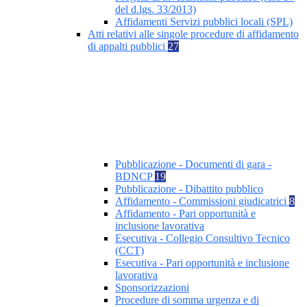
del d.lgs. 33/2013)
Affidamenti Servizi pubblici locali (SPL)
Atti relativi alle singole procedure di affidamento
di appalti pubblici
27
Pubblicazione - Documenti di gara -
BDNCP
19
Pubblicazione - Dibattito pubblico
Affidamento - Commissioni giudicatrici
8
Affidamento - Pari opportunità e
inclusione lavorativa
Esecutiva - Collegio Consultivo Tecnico
(CCT)
Esecutiva - Pari opportunità e inclusione
lavorativa
Sponsorizzazioni
Procedure di somma urgenza e di