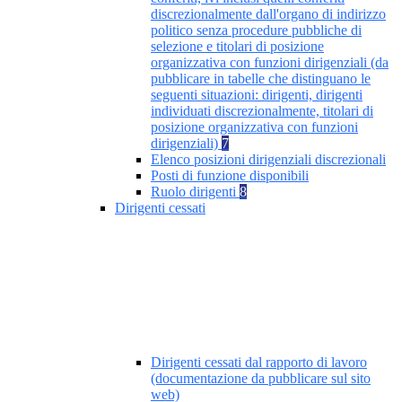
discrezionalmente dall'organo di indirizzo
politico senza procedure pubbliche di
selezione e titolari di posizione
organizzativa con funzioni dirigenziali (da
pubblicare in tabelle che distinguano le
seguenti situazioni: dirigenti, dirigenti
individuati discrezionalmente, titolari di
posizione organizzativa con funzioni
dirigenziali)
7
Elenco posizioni dirigenziali discrezionali
Posti di funzione disponibili
Ruolo dirigenti
8
Dirigenti cessati
Dirigenti cessati dal rapporto di lavoro
(documentazione da pubblicare sul sito
web)