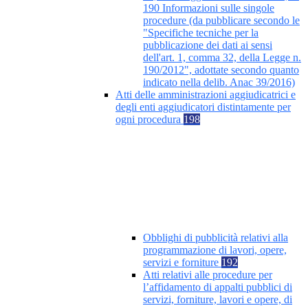
190 Informazioni sulle singole
procedure (da pubblicare secondo le
"Specifiche tecniche per la
pubblicazione dei dati ai sensi
dell'art. 1, comma 32, della Legge n.
190/2012", adottate secondo quanto
indicato nella delib. Anac 39/2016)
Atti delle amministrazioni aggiudicatrici e
degli enti aggiudicatori distintamente per
ogni procedura
198
Obblighi di pubblicità relativi alla
programmazione di lavori, opere,
servizi e forniture
192
Atti relativi alle procedure per
l’affidamento di appalti pubblici di
servizi, forniture, lavori e opere, di