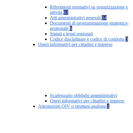
Riferimenti normativi su organizzazione e
attività
63
Atti amministrativi generali
14
Documenti di programmazione strategico-
gestionale
6
Statuti e leggi regionali
Codice disciplinare e codice di condotta
3
Oneri informativi per cittadini e imprese
Scadenzario obblighi amministrativi
Oneri informativi per cittadini e imprese
Attestazioni OIV o struttura analoga
1