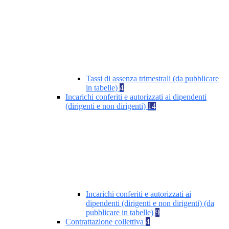
Tassi di assenza trimestrali (da pubblicare
in tabelle)
4
Incarichi conferiti e autorizzati ai dipendenti
(dirigenti e non dirigenti)
14
Incarichi conferiti e autorizzati ai
dipendenti (dirigenti e non dirigenti) (da
pubblicare in tabelle)
9
Contrattazione collettiva
4