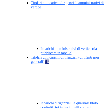
Titolari di incarichi dirigenziali amministrativi di
vertice
Incarichi amministrativi di vertice (da
pubblicare in tabelle)
Titolari di incarichi dirigenziali (dirigenti non
generali)
18
Incarichi dirigenziali, a qualsiasi titolo
conferiti, ivi inclusi quelli conferiti