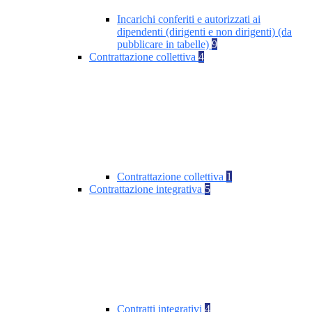
Incarichi conferiti e autorizzati ai
dipendenti (dirigenti e non dirigenti) (da
pubblicare in tabelle)
9
Contrattazione collettiva
4
Contrattazione collettiva
1
Contrattazione integrativa
5
Contratti integrativi
4