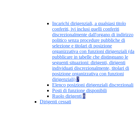
Incarichi dirigenziali, a qualsiasi titolo
conferiti, ivi inclusi quelli conferiti
discrezionalmente dall'organo di indirizzo
politico senza procedure pubbliche di
selezione e titolari di posizione
organizzativa con funzioni dirigenziali (da
pubblicare in tabelle che distinguano le
seguenti situazioni: dirigenti, dirigenti
individuati discrezionalmente, titolari di
posizione organizzativa con funzioni
dirigenziali)
7
Elenco posizioni dirigenziali discrezionali
Posti di funzione disponibili
Ruolo dirigenti
8
Dirigenti cessati