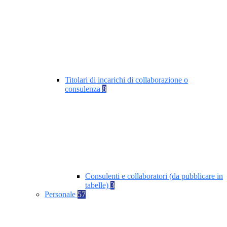
Titolari di incarichi di collaborazione o
consulenza
8
Consulenti e collaboratori (da pubblicare in
tabelle)
3
Personale
57