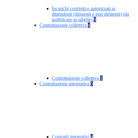
Incarichi conferiti e autorizzati ai
dipendenti (dirigenti e non dirigenti) (da
pubblicare in tabelle)
9
Contrattazione collettiva
4
Contrattazione collettiva
1
Contrattazione integrativa
5
Contratti integrativi
4