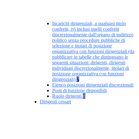
Incarichi dirigenziali, a qualsiasi titolo
conferiti, ivi inclusi quelli conferiti
discrezionalmente dall'organo di indirizzo
politico senza procedure pubbliche di
selezione e titolari di posizione
organizzativa con funzioni dirigenziali (da
pubblicare in tabelle che distinguano le
seguenti situazioni: dirigenti, dirigenti
individuati discrezionalmente, titolari di
posizione organizzativa con funzioni
dirigenziali)
7
Elenco posizioni dirigenziali discrezionali
Posti di funzione disponibili
Ruolo dirigenti
8
Dirigenti cessati