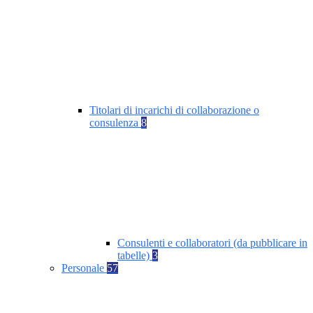
Titolari di incarichi di collaborazione o
consulenza
8
Consulenti e collaboratori (da pubblicare in
tabelle)
3
Personale
57