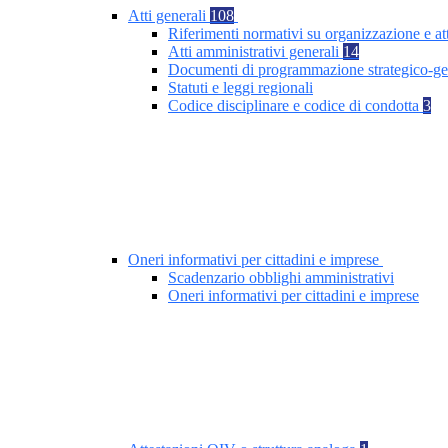
Atti generali
108
Riferimenti normativi su organizzazione e at
Atti amministrativi generali
14
Documenti di programmazione strategico-ge
Statuti e leggi regionali
Codice disciplinare e codice di condotta
3
Oneri informativi per cittadini e imprese
Scadenzario obblighi amministrativi
Oneri informativi per cittadini e imprese