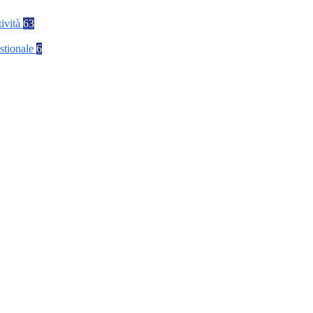
tività
63
stionale
6