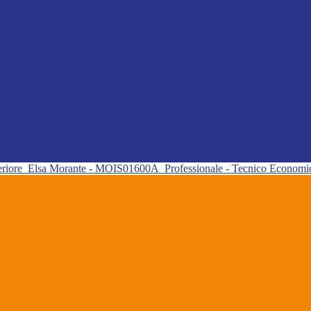
eriore
Elsa Morante - MOIS01600A
Professionale - Tecnico Econom