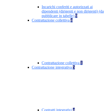
Incarichi conferiti e autorizzati ai
dipendenti (dirigenti e non dirigenti) (da
pubblicare in tabelle)
9
Contrattazione collettiva
4
Contrattazione collettiva
1
Contrattazione integrativa
5
Contratti integrativi
4