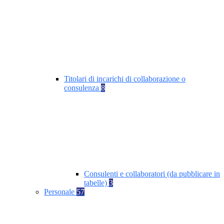
Titolari di incarichi di collaborazione o
consulenza
8
Consulenti e collaboratori (da pubblicare in
tabelle)
3
Personale
57