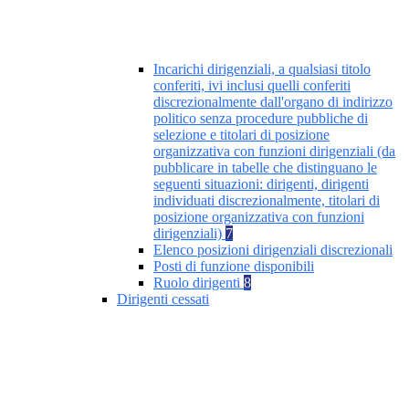
Incarichi dirigenziali, a qualsiasi titolo
conferiti, ivi inclusi quelli conferiti
discrezionalmente dall'organo di indirizzo
politico senza procedure pubbliche di
selezione e titolari di posizione
organizzativa con funzioni dirigenziali (da
pubblicare in tabelle che distinguano le
seguenti situazioni: dirigenti, dirigenti
individuati discrezionalmente, titolari di
posizione organizzativa con funzioni
dirigenziali)
7
Elenco posizioni dirigenziali discrezionali
Posti di funzione disponibili
Ruolo dirigenti
8
Dirigenti cessati