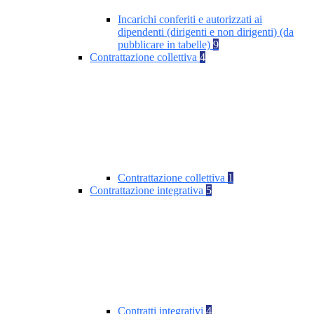
Incarichi conferiti e autorizzati ai
dipendenti (dirigenti e non dirigenti) (da
pubblicare in tabelle)
9
Contrattazione collettiva
4
Contrattazione collettiva
1
Contrattazione integrativa
5
Contratti integrativi
4