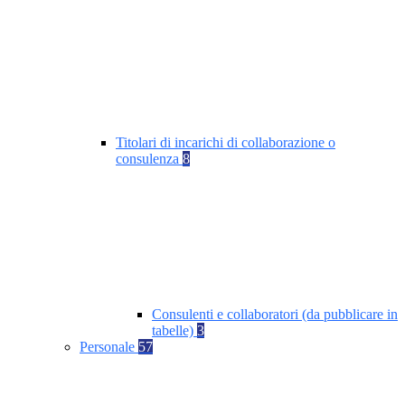
Titolari di incarichi di collaborazione o
consulenza
8
Consulenti e collaboratori (da pubblicare in
tabelle)
3
Personale
57