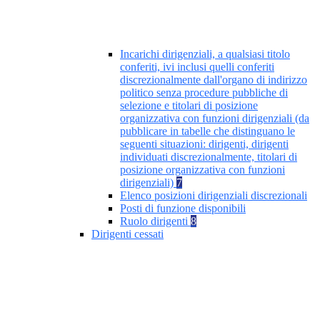
Incarichi dirigenziali, a qualsiasi titolo
conferiti, ivi inclusi quelli conferiti
discrezionalmente dall'organo di indirizzo
politico senza procedure pubbliche di
selezione e titolari di posizione
organizzativa con funzioni dirigenziali (da
pubblicare in tabelle che distinguano le
seguenti situazioni: dirigenti, dirigenti
individuati discrezionalmente, titolari di
posizione organizzativa con funzioni
dirigenziali)
7
Elenco posizioni dirigenziali discrezionali
Posti di funzione disponibili
Ruolo dirigenti
8
Dirigenti cessati