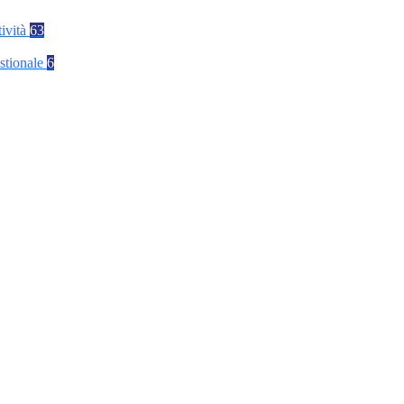
tività
63
stionale
6