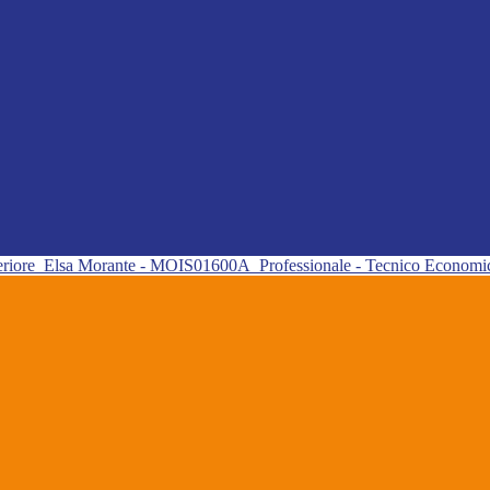
eriore
Elsa Morante - MOIS01600A
Professionale - Tecnico Econom