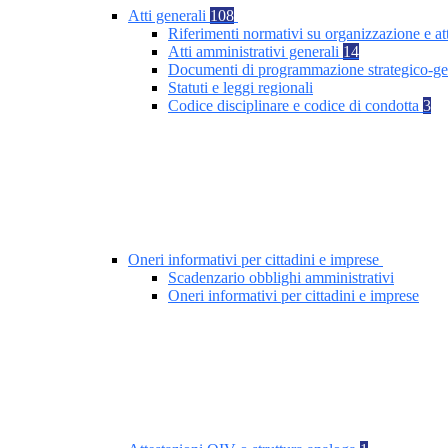
Atti generali
108
Riferimenti normativi su organizzazione e at
Atti amministrativi generali
14
Documenti di programmazione strategico-ge
Statuti e leggi regionali
Codice disciplinare e codice di condotta
3
Oneri informativi per cittadini e imprese
Scadenzario obblighi amministrativi
Oneri informativi per cittadini e imprese