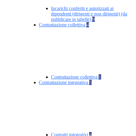
Incarichi conferiti e autorizzati ai
dipendenti (dirigenti e non dirigenti) (da
pubblicare in tabelle)
9
Contrattazione collettiva
4
Contrattazione collettiva
1
Contrattazione integrativa
5
Contratti integrativi
4