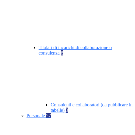
Titolari di incarichi di collaborazione o
consulenza
8
Consulenti e collaboratori (da pubblicare in
tabelle)
3
Personale
57