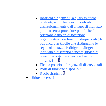
Incarichi dirigenziali, a qualsiasi titolo
conferiti, ivi inclusi quelli conferiti
discrezionalmente dall'organo di indirizzo
politico senza procedure pubbliche di
selezione e titolari di posizione
organizzativa con funzioni dirigenziali (da
pubblicare in tabelle che distinguano le
seguenti situazioni: dirigenti, dirigenti
individuati discrezionalmente, titolari di
posizione organizzativa con funzioni
dirigenziali)
7
Elenco posizioni dirigenziali discrezionali
Posti di funzione disponibili
Ruolo dirigenti
8
Dirigenti cessati