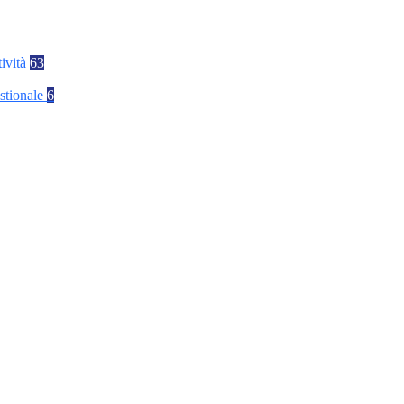
tività
63
stionale
6