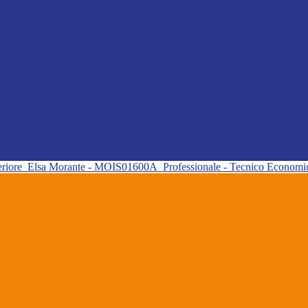
eriore
Elsa Morante - MOIS01600A
Professionale - Tecnico Econom