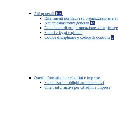
Atti generali
108
Riferimenti normativi su organizzazione e at
Atti amministrativi generali
14
Documenti di programmazione strategico-ge
Statuti e leggi regionali
Codice disciplinare e codice di condotta
3
Oneri informativi per cittadini e imprese
Scadenzario obblighi amministrativi
Oneri informativi per cittadini e imprese