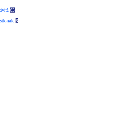
tività
63
stionale
6