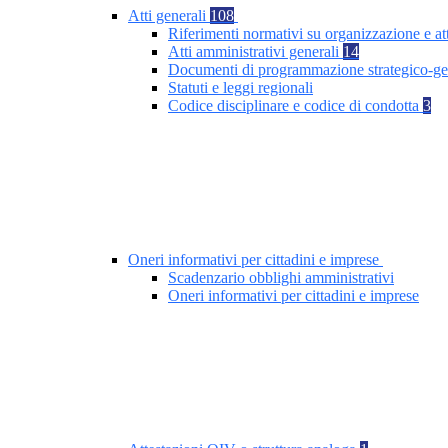
Atti generali
108
Riferimenti normativi su organizzazione e at
Atti amministrativi generali
14
Documenti di programmazione strategico-ge
Statuti e leggi regionali
Codice disciplinare e codice di condotta
3
Oneri informativi per cittadini e imprese
Scadenzario obblighi amministrativi
Oneri informativi per cittadini e imprese