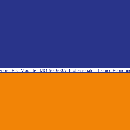
eriore
Elsa Morante - MOIS01600A
Professionale - Tecnico Econom