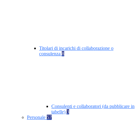
Titolari di incarichi di collaborazione o
consulenza
8
Consulenti e collaboratori (da pubblicare in
tabelle)
3
Personale
57