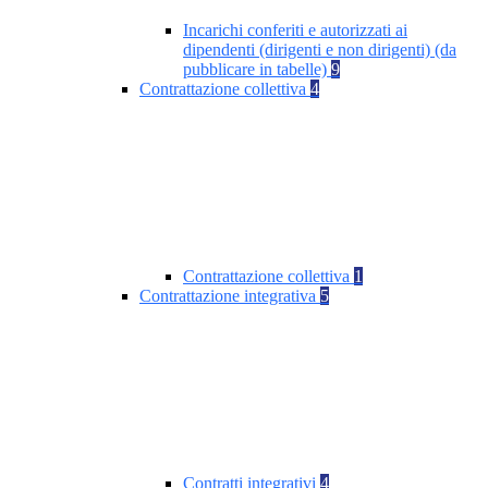
Incarichi conferiti e autorizzati ai
dipendenti (dirigenti e non dirigenti) (da
pubblicare in tabelle)
9
Contrattazione collettiva
4
Contrattazione collettiva
1
Contrattazione integrativa
5
Contratti integrativi
4