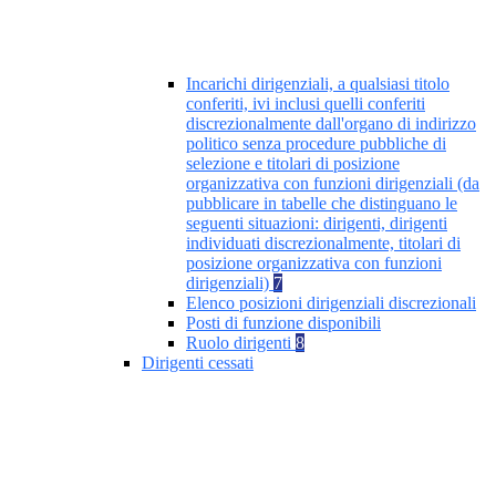
Incarichi dirigenziali, a qualsiasi titolo
conferiti, ivi inclusi quelli conferiti
discrezionalmente dall'organo di indirizzo
politico senza procedure pubbliche di
selezione e titolari di posizione
organizzativa con funzioni dirigenziali (da
pubblicare in tabelle che distinguano le
seguenti situazioni: dirigenti, dirigenti
individuati discrezionalmente, titolari di
posizione organizzativa con funzioni
dirigenziali)
7
Elenco posizioni dirigenziali discrezionali
Posti di funzione disponibili
Ruolo dirigenti
8
Dirigenti cessati