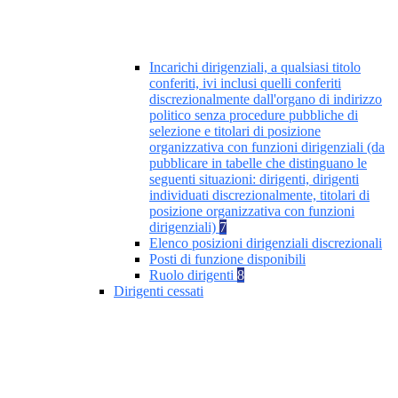
Incarichi dirigenziali, a qualsiasi titolo
conferiti, ivi inclusi quelli conferiti
discrezionalmente dall'organo di indirizzo
politico senza procedure pubbliche di
selezione e titolari di posizione
organizzativa con funzioni dirigenziali (da
pubblicare in tabelle che distinguano le
seguenti situazioni: dirigenti, dirigenti
individuati discrezionalmente, titolari di
posizione organizzativa con funzioni
dirigenziali)
7
Elenco posizioni dirigenziali discrezionali
Posti di funzione disponibili
Ruolo dirigenti
8
Dirigenti cessati