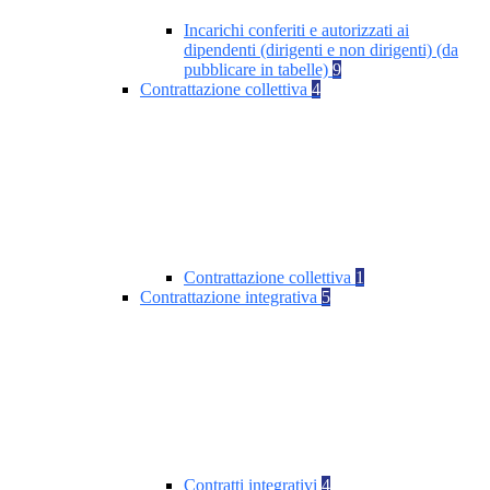
Incarichi conferiti e autorizzati ai
dipendenti (dirigenti e non dirigenti) (da
pubblicare in tabelle)
9
Contrattazione collettiva
4
Contrattazione collettiva
1
Contrattazione integrativa
5
Contratti integrativi
4