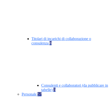
Titolari di incarichi di collaborazione o
consulenza
8
Consulenti e collaboratori (da pubblicare in
tabelle)
3
Personale
57