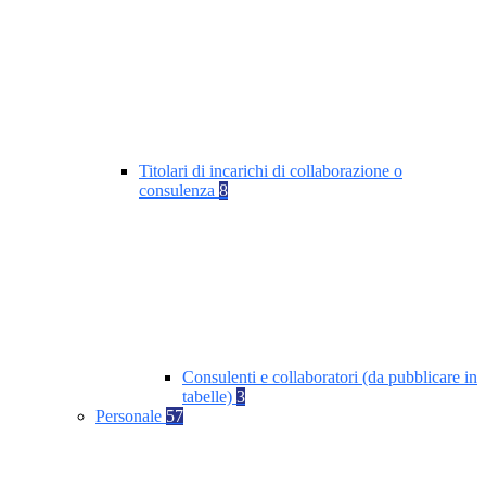
Titolari di incarichi di collaborazione o
consulenza
8
Consulenti e collaboratori (da pubblicare in
tabelle)
3
Personale
57