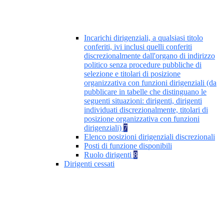
Incarichi dirigenziali, a qualsiasi titolo
conferiti, ivi inclusi quelli conferiti
discrezionalmente dall'organo di indirizzo
politico senza procedure pubbliche di
selezione e titolari di posizione
organizzativa con funzioni dirigenziali (da
pubblicare in tabelle che distinguano le
seguenti situazioni: dirigenti, dirigenti
individuati discrezionalmente, titolari di
posizione organizzativa con funzioni
dirigenziali)
7
Elenco posizioni dirigenziali discrezionali
Posti di funzione disponibili
Ruolo dirigenti
8
Dirigenti cessati