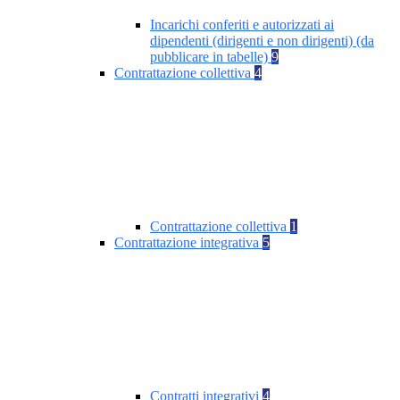
Incarichi conferiti e autorizzati ai
dipendenti (dirigenti e non dirigenti) (da
pubblicare in tabelle)
9
Contrattazione collettiva
4
Contrattazione collettiva
1
Contrattazione integrativa
5
Contratti integrativi
4