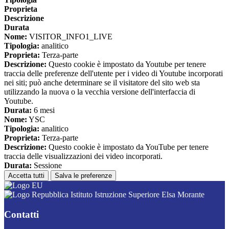
Proprieta
Descrizione
Durata
Nome:
VISITOR_INFO1_LIVE
Tipologia:
analitico
Proprieta:
Terza-parte
Descrizione:
Questo cookie è impostato da Youtube per tenere
traccia delle preferenze dell'utente per i video di Youtube incorporati
nei siti; può anche determinare se il visitatore del sito web sta
utilizzando la nuova o la vecchia versione dell'interfaccia di
Youtube.
Durata:
6 mesi
Nome:
YSC
Tipologia:
analitico
Proprieta:
Terza-parte
Descrizione:
Questo cookie è impostato da YouTube per tenere
traccia delle visualizzazioni dei video incorporati.
Durata:
Sessione
Accetta tutti
Salva le preferenze
Istituto Istruzione Superiore Elsa Morante
Contatti