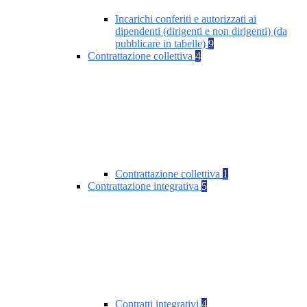
Incarichi conferiti e autorizzati ai
dipendenti (dirigenti e non dirigenti) (da
pubblicare in tabelle)
9
Contrattazione collettiva
4
Contrattazione collettiva
1
Contrattazione integrativa
5
Contratti integrativi
4