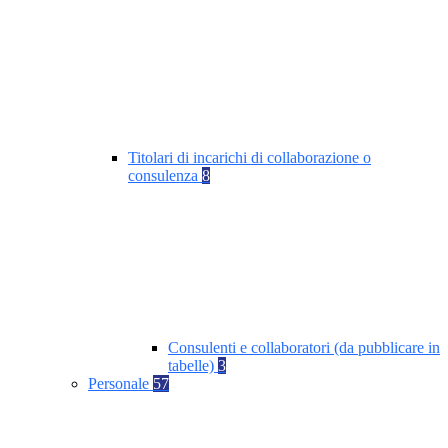
Titolari di incarichi di collaborazione o
consulenza
8
Consulenti e collaboratori (da pubblicare in
tabelle)
3
Personale
57