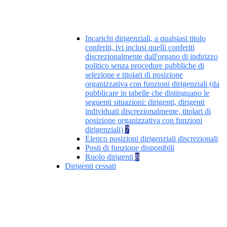
Incarichi dirigenziali, a qualsiasi titolo
conferiti, ivi inclusi quelli conferiti
discrezionalmente dall'organo di indirizzo
politico senza procedure pubbliche di
selezione e titolari di posizione
organizzativa con funzioni dirigenziali (da
pubblicare in tabelle che distinguano le
seguenti situazioni: dirigenti, dirigenti
individuati discrezionalmente, titolari di
posizione organizzativa con funzioni
dirigenziali)
7
Elenco posizioni dirigenziali discrezionali
Posti di funzione disponibili
Ruolo dirigenti
8
Dirigenti cessati