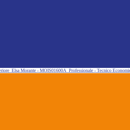
eriore
Elsa Morante - MOIS01600A
Professionale - Tecnico Econom