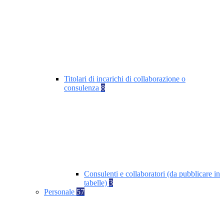
Titolari di incarichi di collaborazione o
consulenza
8
Consulenti e collaboratori (da pubblicare in
tabelle)
3
Personale
57