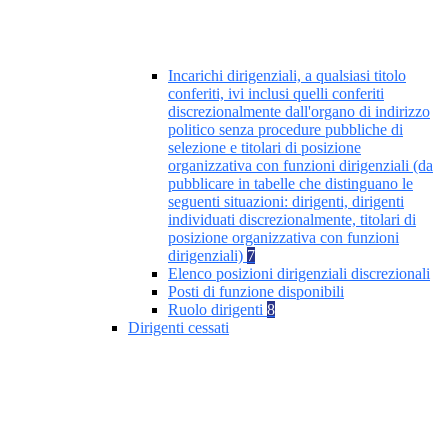
Incarichi dirigenziali, a qualsiasi titolo
conferiti, ivi inclusi quelli conferiti
discrezionalmente dall'organo di indirizzo
politico senza procedure pubbliche di
selezione e titolari di posizione
organizzativa con funzioni dirigenziali (da
pubblicare in tabelle che distinguano le
seguenti situazioni: dirigenti, dirigenti
individuati discrezionalmente, titolari di
posizione organizzativa con funzioni
dirigenziali)
7
Elenco posizioni dirigenziali discrezionali
Posti di funzione disponibili
Ruolo dirigenti
8
Dirigenti cessati