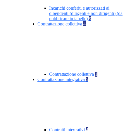
Incarichi conferiti e autorizzati ai
dipendenti (dirigenti e non dirigenti) (da
pubblicare in tabelle)
9
Contrattazione collettiva
4
Contrattazione collettiva
1
Contrattazione integrativa
5
Contratti integrativi
4