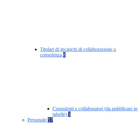
Titolari di incarichi di collaborazione o
consulenza
8
Consulenti e collaboratori (da pubblicare in
tabelle)
3
Personale
57