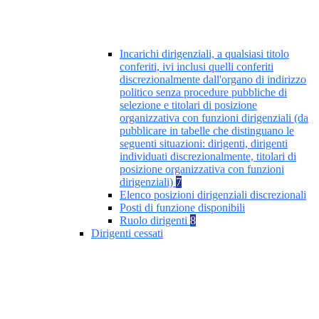
Incarichi dirigenziali, a qualsiasi titolo
conferiti, ivi inclusi quelli conferiti
discrezionalmente dall'organo di indirizzo
politico senza procedure pubbliche di
selezione e titolari di posizione
organizzativa con funzioni dirigenziali (da
pubblicare in tabelle che distinguano le
seguenti situazioni: dirigenti, dirigenti
individuati discrezionalmente, titolari di
posizione organizzativa con funzioni
dirigenziali)
7
Elenco posizioni dirigenziali discrezionali
Posti di funzione disponibili
Ruolo dirigenti
8
Dirigenti cessati