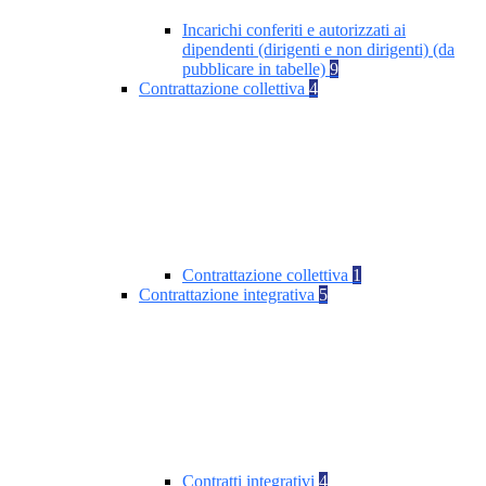
Incarichi conferiti e autorizzati ai
dipendenti (dirigenti e non dirigenti) (da
pubblicare in tabelle)
9
Contrattazione collettiva
4
Contrattazione collettiva
1
Contrattazione integrativa
5
Contratti integrativi
4