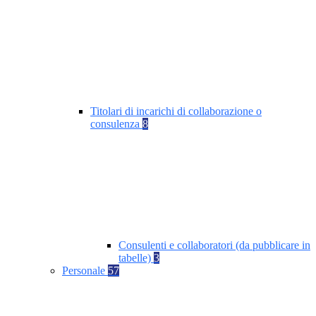
Titolari di incarichi di collaborazione o
consulenza
8
Consulenti e collaboratori (da pubblicare in
tabelle)
3
Personale
57