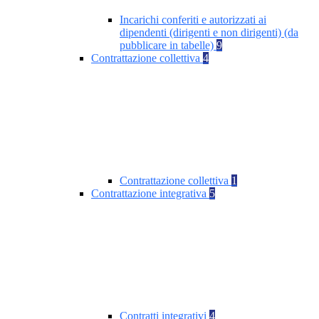
Incarichi conferiti e autorizzati ai
dipendenti (dirigenti e non dirigenti) (da
pubblicare in tabelle)
9
Contrattazione collettiva
4
Contrattazione collettiva
1
Contrattazione integrativa
5
Contratti integrativi
4