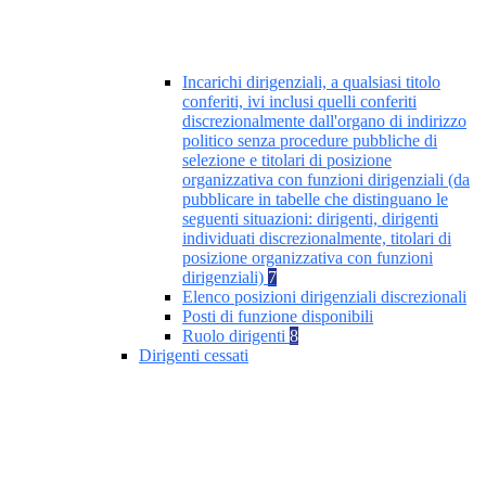
Incarichi dirigenziali, a qualsiasi titolo
conferiti, ivi inclusi quelli conferiti
discrezionalmente dall'organo di indirizzo
politico senza procedure pubbliche di
selezione e titolari di posizione
organizzativa con funzioni dirigenziali (da
pubblicare in tabelle che distinguano le
seguenti situazioni: dirigenti, dirigenti
individuati discrezionalmente, titolari di
posizione organizzativa con funzioni
dirigenziali)
7
Elenco posizioni dirigenziali discrezionali
Posti di funzione disponibili
Ruolo dirigenti
8
Dirigenti cessati