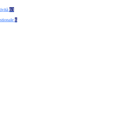
tività
63
stionale
6