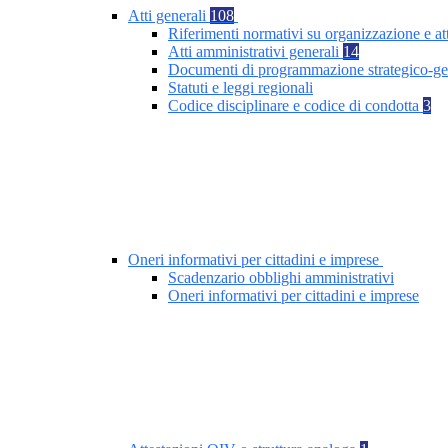
Atti generali
108
Riferimenti normativi su organizzazione e at
Atti amministrativi generali
14
Documenti di programmazione strategico-ge
Statuti e leggi regionali
Codice disciplinare e codice di condotta
3
Oneri informativi per cittadini e imprese
Scadenzario obblighi amministrativi
Oneri informativi per cittadini e imprese