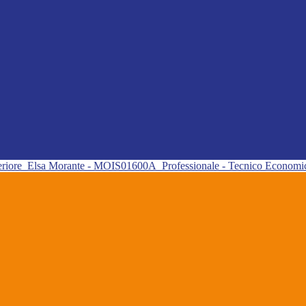
eriore
Elsa Morante - MOIS01600A
Professionale - Tecnico Econom