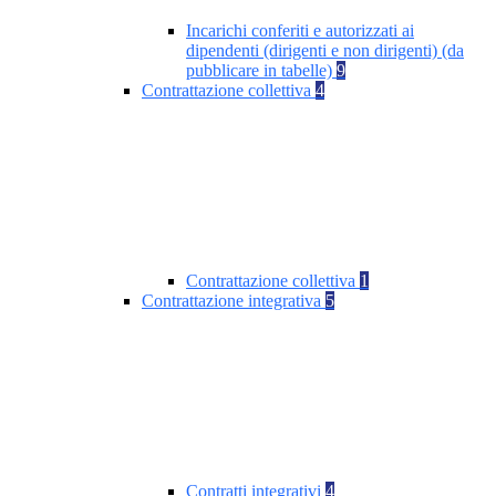
Incarichi conferiti e autorizzati ai
dipendenti (dirigenti e non dirigenti) (da
pubblicare in tabelle)
9
Contrattazione collettiva
4
Contrattazione collettiva
1
Contrattazione integrativa
5
Contratti integrativi
4