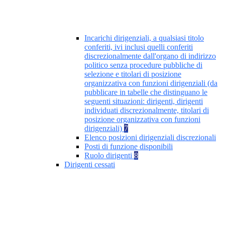
Incarichi dirigenziali, a qualsiasi titolo
conferiti, ivi inclusi quelli conferiti
discrezionalmente dall'organo di indirizzo
politico senza procedure pubbliche di
selezione e titolari di posizione
organizzativa con funzioni dirigenziali (da
pubblicare in tabelle che distinguano le
seguenti situazioni: dirigenti, dirigenti
individuati discrezionalmente, titolari di
posizione organizzativa con funzioni
dirigenziali)
7
Elenco posizioni dirigenziali discrezionali
Posti di funzione disponibili
Ruolo dirigenti
8
Dirigenti cessati