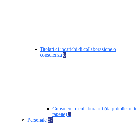
Titolari di incarichi di collaborazione o
consulenza
8
Consulenti e collaboratori (da pubblicare in
tabelle)
3
Personale
57