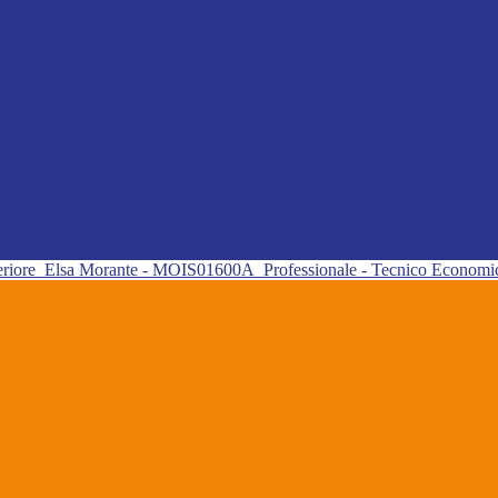
eriore
Elsa Morante - MOIS01600A
Professionale - Tecnico Econom