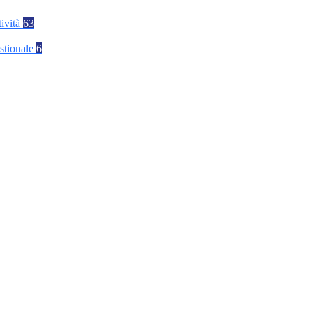
tività
63
stionale
6