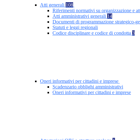
Atti generali
108
Riferimenti normativi su organizzazione e at
Atti amministrativi generali
14
Documenti di programmazione strategico-ge
Statuti e leggi regionali
Codice disciplinare e codice di condotta
3
Oneri informativi per cittadini e imprese
Scadenzario obblighi amministrativi
Oneri informativi per cittadini e imprese