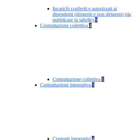
Incarichi conferiti e autorizzati ai
dipendenti (dirigenti e non dirigenti) (da
pubblicare in tabelle)
9
Contrattazione collettiva
4
Contrattazione collettiva
1
Contrattazione integrativa
5
Contratti integrativi
4