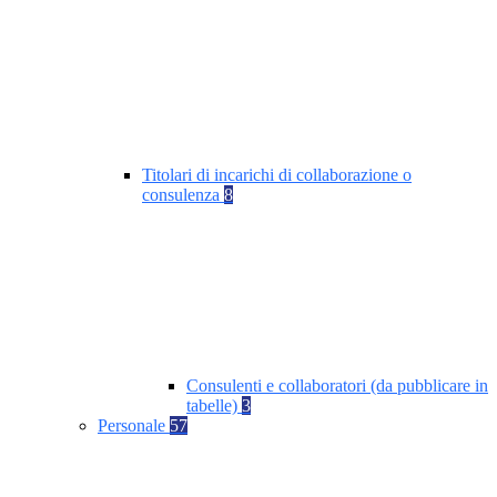
Titolari di incarichi di collaborazione o
consulenza
8
Consulenti e collaboratori (da pubblicare in
tabelle)
3
Personale
57