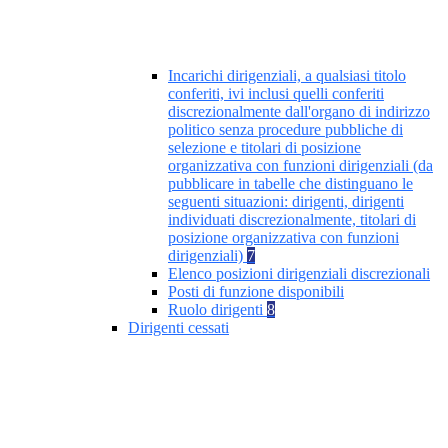
Incarichi dirigenziali, a qualsiasi titolo
conferiti, ivi inclusi quelli conferiti
discrezionalmente dall'organo di indirizzo
politico senza procedure pubbliche di
selezione e titolari di posizione
organizzativa con funzioni dirigenziali (da
pubblicare in tabelle che distinguano le
seguenti situazioni: dirigenti, dirigenti
individuati discrezionalmente, titolari di
posizione organizzativa con funzioni
dirigenziali)
7
Elenco posizioni dirigenziali discrezionali
Posti di funzione disponibili
Ruolo dirigenti
8
Dirigenti cessati