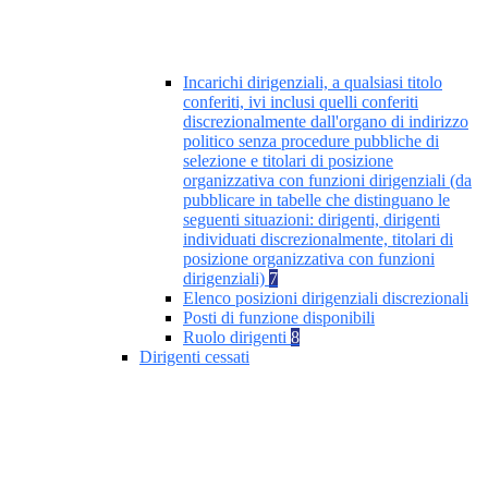
Incarichi dirigenziali, a qualsiasi titolo
conferiti, ivi inclusi quelli conferiti
discrezionalmente dall'organo di indirizzo
politico senza procedure pubbliche di
selezione e titolari di posizione
organizzativa con funzioni dirigenziali (da
pubblicare in tabelle che distinguano le
seguenti situazioni: dirigenti, dirigenti
individuati discrezionalmente, titolari di
posizione organizzativa con funzioni
dirigenziali)
7
Elenco posizioni dirigenziali discrezionali
Posti di funzione disponibili
Ruolo dirigenti
8
Dirigenti cessati