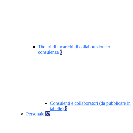
Titolari di incarichi di collaborazione o
consulenza
8
Consulenti e collaboratori (da pubblicare in
tabelle)
3
Personale
57