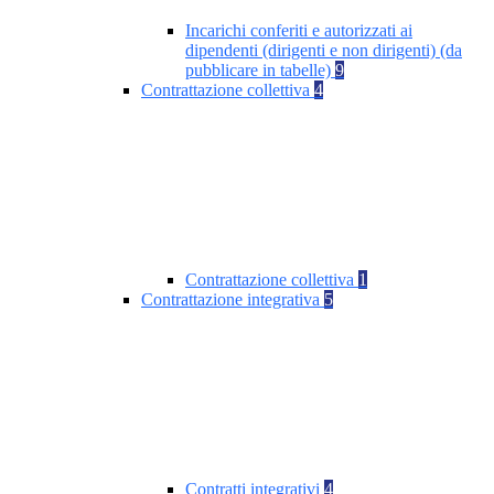
Incarichi conferiti e autorizzati ai
dipendenti (dirigenti e non dirigenti) (da
pubblicare in tabelle)
9
Contrattazione collettiva
4
Contrattazione collettiva
1
Contrattazione integrativa
5
Contratti integrativi
4