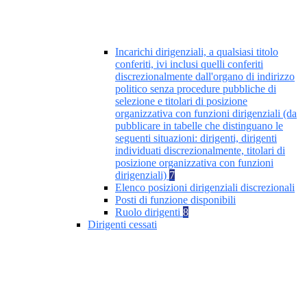
Incarichi dirigenziali, a qualsiasi titolo
conferiti, ivi inclusi quelli conferiti
discrezionalmente dall'organo di indirizzo
politico senza procedure pubbliche di
selezione e titolari di posizione
organizzativa con funzioni dirigenziali (da
pubblicare in tabelle che distinguano le
seguenti situazioni: dirigenti, dirigenti
individuati discrezionalmente, titolari di
posizione organizzativa con funzioni
dirigenziali)
7
Elenco posizioni dirigenziali discrezionali
Posti di funzione disponibili
Ruolo dirigenti
8
Dirigenti cessati