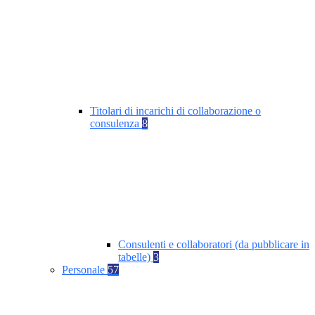
Titolari di incarichi di collaborazione o
consulenza
8
Consulenti e collaboratori (da pubblicare in
tabelle)
3
Personale
57