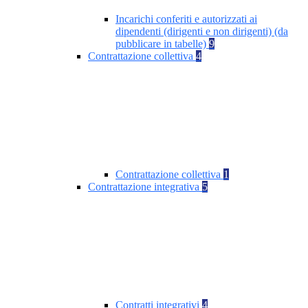
Incarichi conferiti e autorizzati ai
dipendenti (dirigenti e non dirigenti) (da
pubblicare in tabelle)
9
Contrattazione collettiva
4
Contrattazione collettiva
1
Contrattazione integrativa
5
Contratti integrativi
4