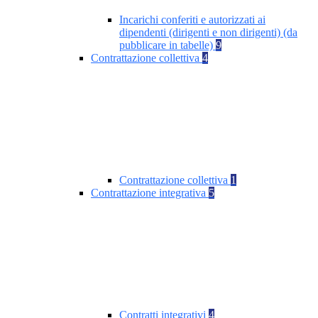
Incarichi conferiti e autorizzati ai
dipendenti (dirigenti e non dirigenti) (da
pubblicare in tabelle)
9
Contrattazione collettiva
4
Contrattazione collettiva
1
Contrattazione integrativa
5
Contratti integrativi
4