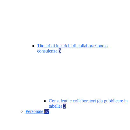
Titolari di incarichi di collaborazione o
consulenza
8
Consulenti e collaboratori (da pubblicare in
tabelle)
3
Personale
57