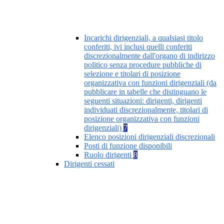
Incarichi dirigenziali, a qualsiasi titolo
conferiti, ivi inclusi quelli conferiti
discrezionalmente dall'organo di indirizzo
politico senza procedure pubbliche di
selezione e titolari di posizione
organizzativa con funzioni dirigenziali (da
pubblicare in tabelle che distinguano le
seguenti situazioni: dirigenti, dirigenti
individuati discrezionalmente, titolari di
posizione organizzativa con funzioni
dirigenziali)
7
Elenco posizioni dirigenziali discrezionali
Posti di funzione disponibili
Ruolo dirigenti
8
Dirigenti cessati