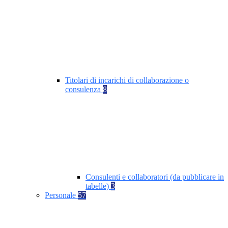
Titolari di incarichi di collaborazione o
consulenza
8
Consulenti e collaboratori (da pubblicare in
tabelle)
3
Personale
57