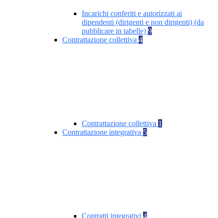
Incarichi conferiti e autorizzati ai
dipendenti (dirigenti e non dirigenti) (da
pubblicare in tabelle)
9
Contrattazione collettiva
4
Contrattazione collettiva
1
Contrattazione integrativa
5
Contratti integrativi
4