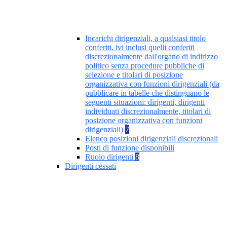
Incarichi dirigenziali, a qualsiasi titolo
conferiti, ivi inclusi quelli conferiti
discrezionalmente dall'organo di indirizzo
politico senza procedure pubbliche di
selezione e titolari di posizione
organizzativa con funzioni dirigenziali (da
pubblicare in tabelle che distinguano le
seguenti situazioni: dirigenti, dirigenti
individuati discrezionalmente, titolari di
posizione organizzativa con funzioni
dirigenziali)
7
Elenco posizioni dirigenziali discrezionali
Posti di funzione disponibili
Ruolo dirigenti
8
Dirigenti cessati