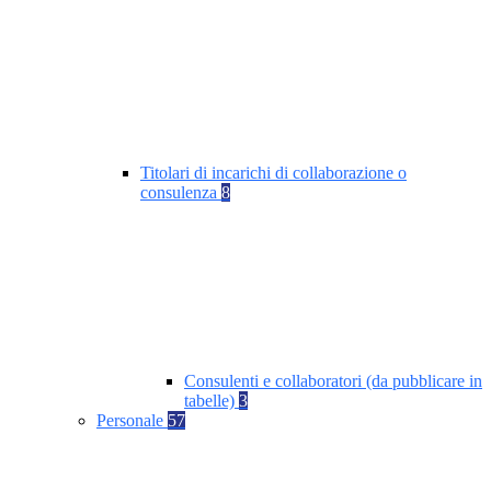
Titolari di incarichi di collaborazione o
consulenza
8
Consulenti e collaboratori (da pubblicare in
tabelle)
3
Personale
57