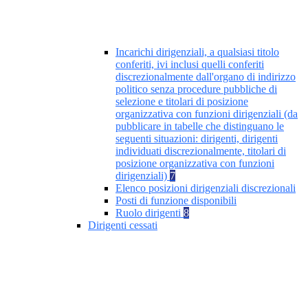
Incarichi dirigenziali, a qualsiasi titolo
conferiti, ivi inclusi quelli conferiti
discrezionalmente dall'organo di indirizzo
politico senza procedure pubbliche di
selezione e titolari di posizione
organizzativa con funzioni dirigenziali (da
pubblicare in tabelle che distinguano le
seguenti situazioni: dirigenti, dirigenti
individuati discrezionalmente, titolari di
posizione organizzativa con funzioni
dirigenziali)
7
Elenco posizioni dirigenziali discrezionali
Posti di funzione disponibili
Ruolo dirigenti
8
Dirigenti cessati