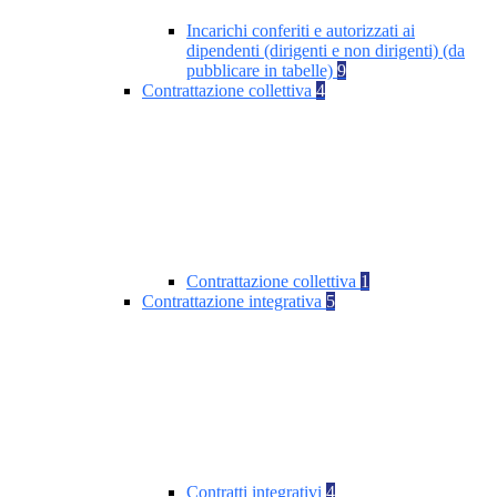
Incarichi conferiti e autorizzati ai
dipendenti (dirigenti e non dirigenti) (da
pubblicare in tabelle)
9
Contrattazione collettiva
4
Contrattazione collettiva
1
Contrattazione integrativa
5
Contratti integrativi
4