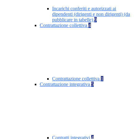
Incarichi conferiti e autorizzati ai
dipendenti (dirigenti e non dirigenti) (da
pubblicare in tabelle)
9
Contrattazione collettiva
4
Contrattazione collettiva
1
Contrattazione integrativa
5
Contratti integrativi
4