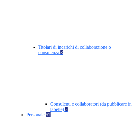
Titolari di incarichi di collaborazione o
consulenza
8
Consulenti e collaboratori (da pubblicare in
tabelle)
3
Personale
57