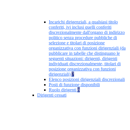
Incarichi dirigenziali, a qualsiasi titolo
conferiti, ivi inclusi quelli conferiti
discrezionalmente dall'organo di indirizzo
politico senza procedure pubbliche di
selezione e titolari di posizione
organizzativa con funzioni dirigenziali (da
pubblicare in tabelle che distinguano le
seguenti situazioni: dirigenti, dirigenti
individuati discrezionalmente, titolari di
posizione organizzativa con funzioni
dirigenziali)
7
Elenco posizioni dirigenziali discrezionali
Posti di funzione disponibili
Ruolo dirigenti
8
Dirigenti cessati