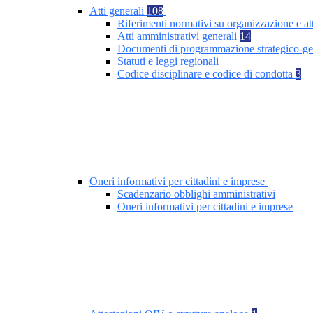
Atti generali
108
Riferimenti normativi su organizzazione e at
Atti amministrativi generali
14
Documenti di programmazione strategico-ge
Statuti e leggi regionali
Codice disciplinare e codice di condotta
3
Oneri informativi per cittadini e imprese
Scadenzario obblighi amministrativi
Oneri informativi per cittadini e imprese