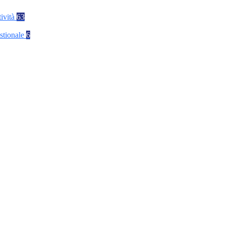
tività
63
stionale
6