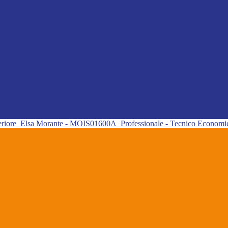
eriore
Elsa Morante - MOIS01600A
Professionale - Tecnico Econom