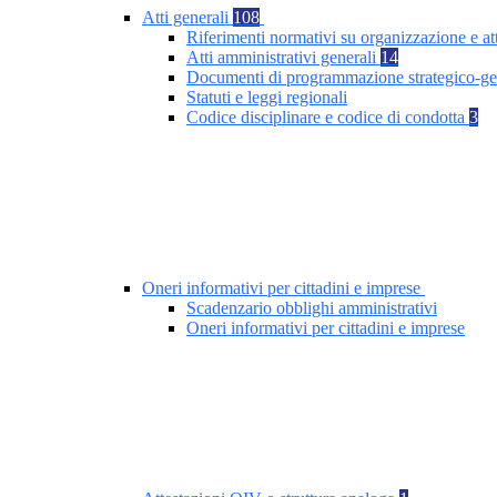
Atti generali
108
Riferimenti normativi su organizzazione e at
Atti amministrativi generali
14
Documenti di programmazione strategico-ge
Statuti e leggi regionali
Codice disciplinare e codice di condotta
3
Oneri informativi per cittadini e imprese
Scadenzario obblighi amministrativi
Oneri informativi per cittadini e imprese