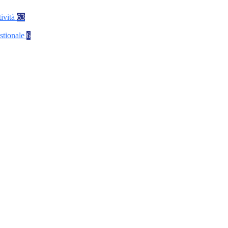
tività
63
stionale
6