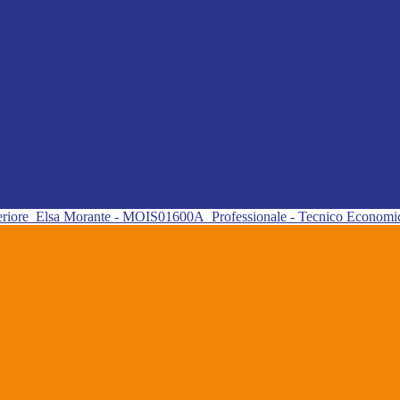
eriore
Elsa Morante - MOIS01600A
Professionale - Tecnico Econom