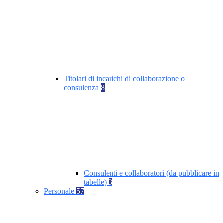
Titolari di incarichi di collaborazione o
consulenza
8
Consulenti e collaboratori (da pubblicare in
tabelle)
3
Personale
57