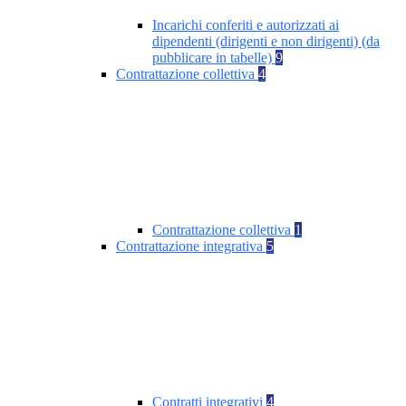
Incarichi conferiti e autorizzati ai
dipendenti (dirigenti e non dirigenti) (da
pubblicare in tabelle)
9
Contrattazione collettiva
4
Contrattazione collettiva
1
Contrattazione integrativa
5
Contratti integrativi
4