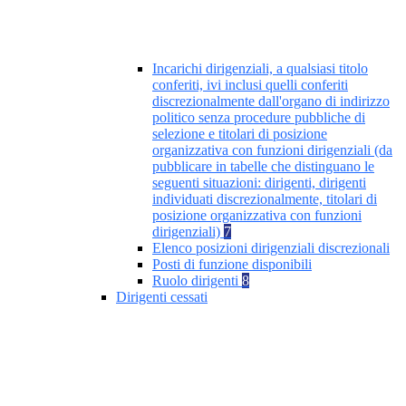
Incarichi dirigenziali, a qualsiasi titolo
conferiti, ivi inclusi quelli conferiti
discrezionalmente dall'organo di indirizzo
politico senza procedure pubbliche di
selezione e titolari di posizione
organizzativa con funzioni dirigenziali (da
pubblicare in tabelle che distinguano le
seguenti situazioni: dirigenti, dirigenti
individuati discrezionalmente, titolari di
posizione organizzativa con funzioni
dirigenziali)
7
Elenco posizioni dirigenziali discrezionali
Posti di funzione disponibili
Ruolo dirigenti
8
Dirigenti cessati