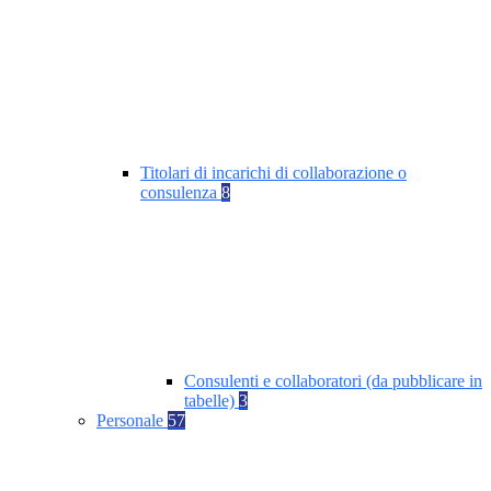
Titolari di incarichi di collaborazione o
consulenza
8
Consulenti e collaboratori (da pubblicare in
tabelle)
3
Personale
57