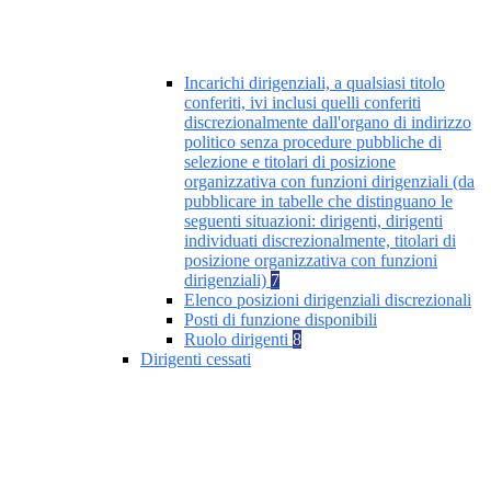
Incarichi dirigenziali, a qualsiasi titolo
conferiti, ivi inclusi quelli conferiti
discrezionalmente dall'organo di indirizzo
politico senza procedure pubbliche di
selezione e titolari di posizione
organizzativa con funzioni dirigenziali (da
pubblicare in tabelle che distinguano le
seguenti situazioni: dirigenti, dirigenti
individuati discrezionalmente, titolari di
posizione organizzativa con funzioni
dirigenziali)
7
Elenco posizioni dirigenziali discrezionali
Posti di funzione disponibili
Ruolo dirigenti
8
Dirigenti cessati