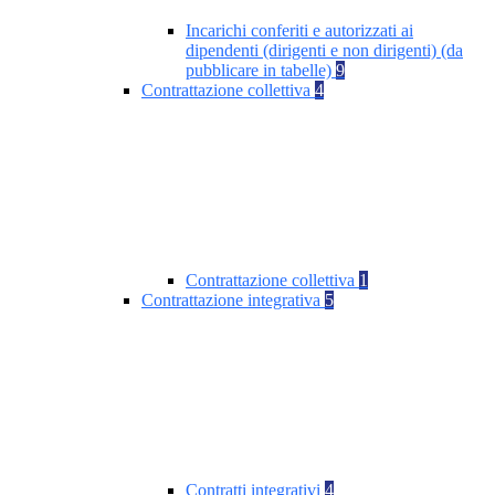
Incarichi conferiti e autorizzati ai
dipendenti (dirigenti e non dirigenti) (da
pubblicare in tabelle)
9
Contrattazione collettiva
4
Contrattazione collettiva
1
Contrattazione integrativa
5
Contratti integrativi
4