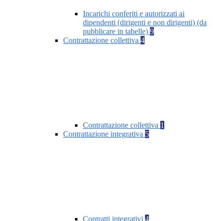
Incarichi conferiti e autorizzati ai
dipendenti (dirigenti e non dirigenti) (da
pubblicare in tabelle)
9
Contrattazione collettiva
4
Contrattazione collettiva
1
Contrattazione integrativa
5
Contratti integrativi
4