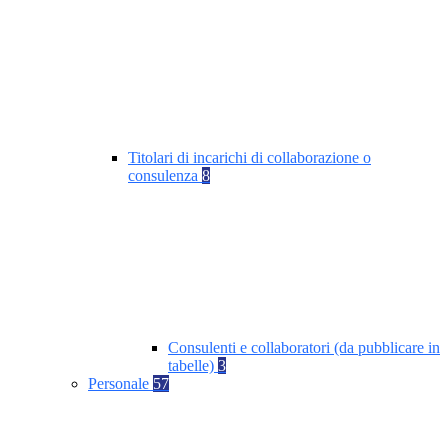
Titolari di incarichi di collaborazione o
consulenza
8
Consulenti e collaboratori (da pubblicare in
tabelle)
3
Personale
57