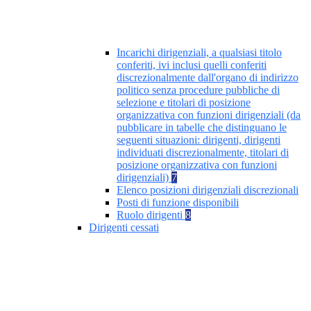
Incarichi dirigenziali, a qualsiasi titolo
conferiti, ivi inclusi quelli conferiti
discrezionalmente dall'organo di indirizzo
politico senza procedure pubbliche di
selezione e titolari di posizione
organizzativa con funzioni dirigenziali (da
pubblicare in tabelle che distinguano le
seguenti situazioni: dirigenti, dirigenti
individuati discrezionalmente, titolari di
posizione organizzativa con funzioni
dirigenziali)
7
Elenco posizioni dirigenziali discrezionali
Posti di funzione disponibili
Ruolo dirigenti
8
Dirigenti cessati