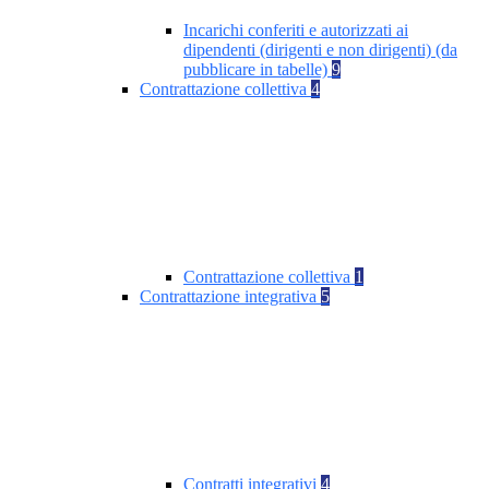
Incarichi conferiti e autorizzati ai
dipendenti (dirigenti e non dirigenti) (da
pubblicare in tabelle)
9
Contrattazione collettiva
4
Contrattazione collettiva
1
Contrattazione integrativa
5
Contratti integrativi
4