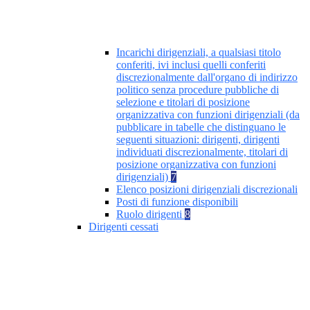
Incarichi dirigenziali, a qualsiasi titolo
conferiti, ivi inclusi quelli conferiti
discrezionalmente dall'organo di indirizzo
politico senza procedure pubbliche di
selezione e titolari di posizione
organizzativa con funzioni dirigenziali (da
pubblicare in tabelle che distinguano le
seguenti situazioni: dirigenti, dirigenti
individuati discrezionalmente, titolari di
posizione organizzativa con funzioni
dirigenziali)
7
Elenco posizioni dirigenziali discrezionali
Posti di funzione disponibili
Ruolo dirigenti
8
Dirigenti cessati