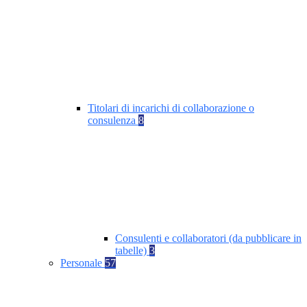
Titolari di incarichi di collaborazione o
consulenza
8
Consulenti e collaboratori (da pubblicare in
tabelle)
3
Personale
57