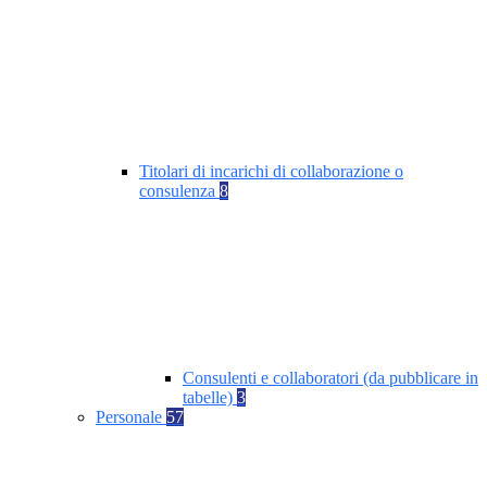
Titolari di incarichi di collaborazione o
consulenza
8
Consulenti e collaboratori (da pubblicare in
tabelle)
3
Personale
57