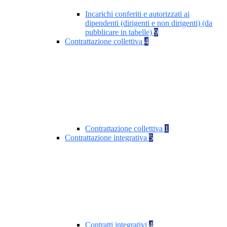
Incarichi conferiti e autorizzati ai
dipendenti (dirigenti e non dirigenti) (da
pubblicare in tabelle)
9
Contrattazione collettiva
4
Contrattazione collettiva
1
Contrattazione integrativa
5
Contratti integrativi
4