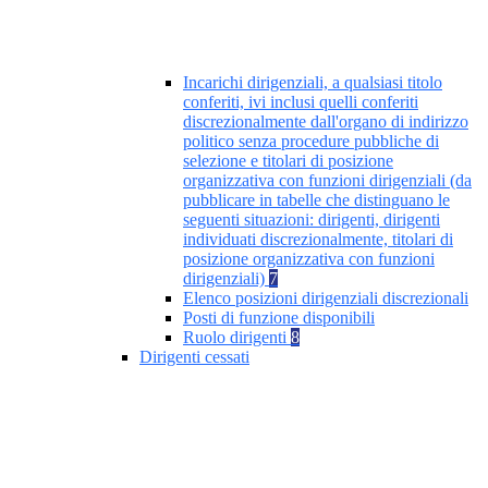
Incarichi dirigenziali, a qualsiasi titolo
conferiti, ivi inclusi quelli conferiti
discrezionalmente dall'organo di indirizzo
politico senza procedure pubbliche di
selezione e titolari di posizione
organizzativa con funzioni dirigenziali (da
pubblicare in tabelle che distinguano le
seguenti situazioni: dirigenti, dirigenti
individuati discrezionalmente, titolari di
posizione organizzativa con funzioni
dirigenziali)
7
Elenco posizioni dirigenziali discrezionali
Posti di funzione disponibili
Ruolo dirigenti
8
Dirigenti cessati