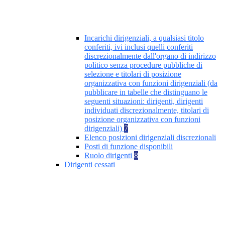
Incarichi dirigenziali, a qualsiasi titolo
conferiti, ivi inclusi quelli conferiti
discrezionalmente dall'organo di indirizzo
politico senza procedure pubbliche di
selezione e titolari di posizione
organizzativa con funzioni dirigenziali (da
pubblicare in tabelle che distinguano le
seguenti situazioni: dirigenti, dirigenti
individuati discrezionalmente, titolari di
posizione organizzativa con funzioni
dirigenziali)
7
Elenco posizioni dirigenziali discrezionali
Posti di funzione disponibili
Ruolo dirigenti
8
Dirigenti cessati