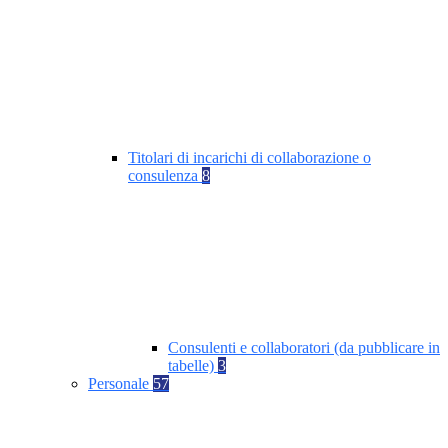
Titolari di incarichi di collaborazione o
consulenza
8
Consulenti e collaboratori (da pubblicare in
tabelle)
3
Personale
57