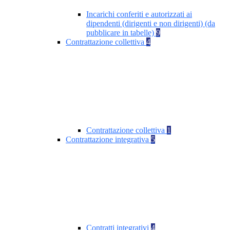
Incarichi conferiti e autorizzati ai
dipendenti (dirigenti e non dirigenti) (da
pubblicare in tabelle)
9
Contrattazione collettiva
4
Contrattazione collettiva
1
Contrattazione integrativa
5
Contratti integrativi
4