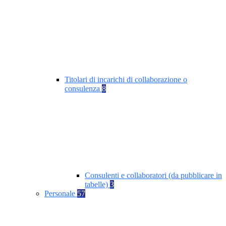
Titolari di incarichi di collaborazione o
consulenza
8
Consulenti e collaboratori (da pubblicare in
tabelle)
3
Personale
57