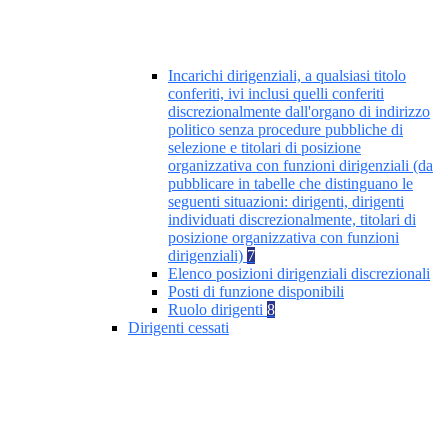
Incarichi dirigenziali, a qualsiasi titolo
conferiti, ivi inclusi quelli conferiti
discrezionalmente dall'organo di indirizzo
politico senza procedure pubbliche di
selezione e titolari di posizione
organizzativa con funzioni dirigenziali (da
pubblicare in tabelle che distinguano le
seguenti situazioni: dirigenti, dirigenti
individuati discrezionalmente, titolari di
posizione organizzativa con funzioni
dirigenziali)
7
Elenco posizioni dirigenziali discrezionali
Posti di funzione disponibili
Ruolo dirigenti
8
Dirigenti cessati