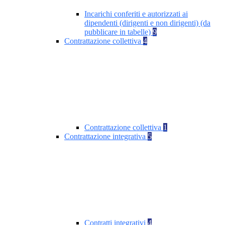
Incarichi conferiti e autorizzati ai
dipendenti (dirigenti e non dirigenti) (da
pubblicare in tabelle)
9
Contrattazione collettiva
4
Contrattazione collettiva
1
Contrattazione integrativa
5
Contratti integrativi
4