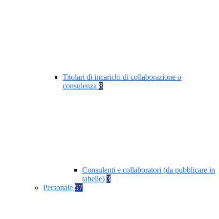
Titolari di incarichi di collaborazione o
consulenza
8
Consulenti e collaboratori (da pubblicare in
tabelle)
3
Personale
57