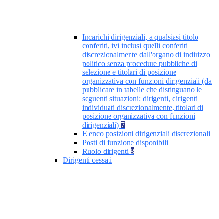
Incarichi dirigenziali, a qualsiasi titolo
conferiti, ivi inclusi quelli conferiti
discrezionalmente dall'organo di indirizzo
politico senza procedure pubbliche di
selezione e titolari di posizione
organizzativa con funzioni dirigenziali (da
pubblicare in tabelle che distinguano le
seguenti situazioni: dirigenti, dirigenti
individuati discrezionalmente, titolari di
posizione organizzativa con funzioni
dirigenziali)
7
Elenco posizioni dirigenziali discrezionali
Posti di funzione disponibili
Ruolo dirigenti
8
Dirigenti cessati