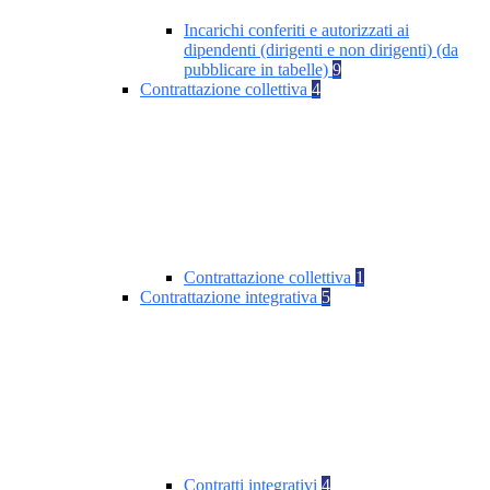
Incarichi conferiti e autorizzati ai
dipendenti (dirigenti e non dirigenti) (da
pubblicare in tabelle)
9
Contrattazione collettiva
4
Contrattazione collettiva
1
Contrattazione integrativa
5
Contratti integrativi
4