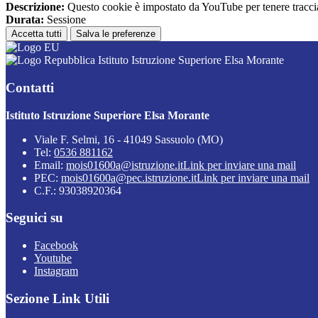
Descrizione:
Questo cookie è impostato da YouTube per tenere traccia 
Durata:
Sessione
Accetta tutti
Salva le preferenze
Istituto Istruzione Superiore Elsa Morante
Contatti
Istituto Istruzione Superiore Elsa Morante
Viale F. Selmi, 16 - 41049 Sassuolo (MO)
Tel:
0536 881162
Email:
mois01600a@istruzione.it
Link per inviare una mail
PEC:
mois01600a@pec.istruzione.it
Link per inviare una mail
C.F.: 93038920364
Seguici su
Facebook
Youtube
Instagram
Sezione Link Utili