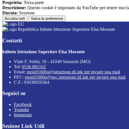
Proprieta:
Terza-parte
Descrizione:
Questo cookie è impostato da YouTube per tenere traccia 
Durata:
Sessione
Accetta tutti
Salva le preferenze
Istituto Istruzione Superiore Elsa Morante
Contatti
Istituto Istruzione Superiore Elsa Morante
Viale F. Selmi, 16 - 41049 Sassuolo (MO)
Tel:
0536 881162
Email:
mois01600a@istruzione.it
Link per inviare una mail
PEC:
mois01600a@pec.istruzione.it
Link per inviare una mail
C.F.: 93038920364
Seguici su
Facebook
Youtube
Instagram
Sezione Link Utili