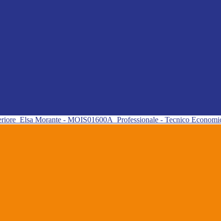
eriore
Elsa Morante - MOIS01600A
Professionale - Tecnico Econom