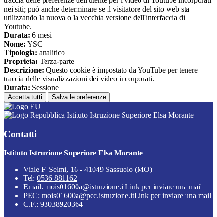
traccia delle preferenze dell'utente per i video di Youtube incorporati
nei siti; può anche determinare se il visitatore del sito web sta
utilizzando la nuova o la vecchia versione dell'interfaccia di
Youtube.
Durata:
6 mesi
Nome:
YSC
Tipologia:
analitico
Proprieta:
Terza-parte
Descrizione:
Questo cookie è impostato da YouTube per tenere
traccia delle visualizzazioni dei video incorporati.
Durata:
Sessione
Accetta tutti
Salva le preferenze
Istituto Istruzione Superiore Elsa Morante
Contatti
Istituto Istruzione Superiore Elsa Morante
Viale F. Selmi, 16 - 41049 Sassuolo (MO)
Tel:
0536 881162
Email:
mois01600a@istruzione.it
Link per inviare una mail
PEC:
mois01600a@pec.istruzione.it
Link per inviare una mail
C.F.: 93038920364