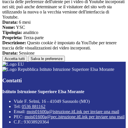
traccia delle preferenze dell'utente per i video di Youtube incorporati
nei siti; può anche determinare se il visitatore del sito web sta
utilizzando la nuova o la vecchia versione dell'interfaccia di
Youtube.
Durata:
6 mesi
Nome:
YSC
Tipologia:
analitico
Proprieta:
Terza-parte
Descrizione:
Questo cookie è impostato da YouTube per tenere
traccia delle visualizzazioni dei video incorporati.
Durata:
Sessione
Accetta tutti
Salva le preferenze
Istituto Istruzione Superiore Elsa Morante
Contatti
Istituto Istruzione Superiore Elsa Morante
Viale F. Selmi, 16 - 41049 Sassuolo (MO)
Tel:
0536 881162
Email:
mois01600a@istruzione.it
Link per inviare una mail
PEC:
mois01600a@pec.istruzione.it
Link per inviare una mail
C.F.: 93038920364