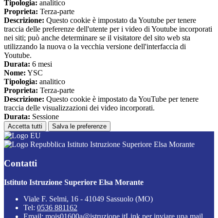
Tipologia:
analitico
Proprieta:
Terza-parte
Descrizione:
Questo cookie è impostato da Youtube per tenere
traccia delle preferenze dell'utente per i video di Youtube incorporati
nei siti; può anche determinare se il visitatore del sito web sta
utilizzando la nuova o la vecchia versione dell'interfaccia di
Youtube.
Durata:
6 mesi
Nome:
YSC
Tipologia:
analitico
Proprieta:
Terza-parte
Descrizione:
Questo cookie è impostato da YouTube per tenere
traccia delle visualizzazioni dei video incorporati.
Durata:
Sessione
Accetta tutti
Salva le preferenze
Istituto Istruzione Superiore Elsa Morante
Contatti
Istituto Istruzione Superiore Elsa Morante
Viale F. Selmi, 16 - 41049 Sassuolo (MO)
Tel:
0536 881162
Email:
mois01600a@istruzione.it
Link per inviare una mail