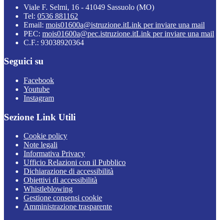
Viale F. Selmi, 16 - 41049 Sassuolo (MO)
Tel:
0536 881162
Email:
mois01600a@istruzione.it
Link per inviare una mail
PEC:
mois01600a@pec.istruzione.it
Link per inviare una mail
C.F.: 93038920364
Seguici su
Facebook
Youtube
Instagram
Sezione Link Utili
Cookie policy
Note legali
Informativa Privacy
Ufficio Relazioni con il Pubblico
Dichiarazione di accessibilità
Obiettivi di accessibilità
Whistleblowing
Gestione consensi cookie
Amministrazione trasparente