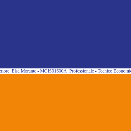
eriore
Elsa Morante - MOIS01600A
Professionale - Tecnico Econom