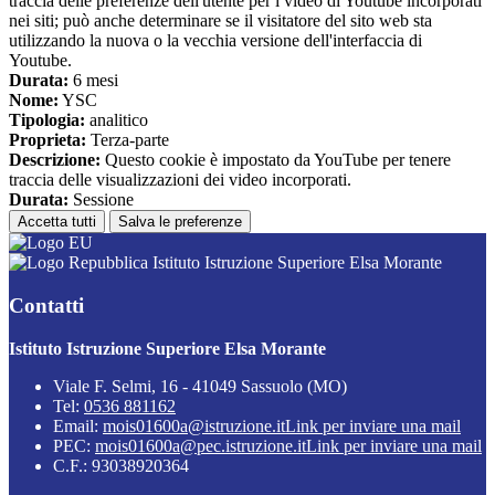
traccia delle preferenze dell'utente per i video di Youtube incorporati
nei siti; può anche determinare se il visitatore del sito web sta
utilizzando la nuova o la vecchia versione dell'interfaccia di
Youtube.
Durata:
6 mesi
Nome:
YSC
Tipologia:
analitico
Proprieta:
Terza-parte
Descrizione:
Questo cookie è impostato da YouTube per tenere
traccia delle visualizzazioni dei video incorporati.
Durata:
Sessione
Accetta tutti
Salva le preferenze
Istituto Istruzione Superiore Elsa Morante
Contatti
Istituto Istruzione Superiore Elsa Morante
Viale F. Selmi, 16 - 41049 Sassuolo (MO)
Tel:
0536 881162
Email:
mois01600a@istruzione.it
Link per inviare una mail
PEC:
mois01600a@pec.istruzione.it
Link per inviare una mail
C.F.: 93038920364