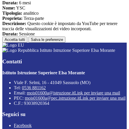
Durata:
6 mesi
Nome:
YSC
Tipologia:
analitico
Proprieta:
Terza-parte
Descrizione:
Questo cookie è impostato da YouTube per tenere
traccia delle visualizzazioni dei video incorporati.
Durata:
Sessione
Accetta tutti
Salva le preferenze
Istituto Istruzione Superiore Elsa Morante
Contatti
Istituto Istruzione Superiore Elsa Morante
Viale F. Selmi, 16 - 41049 Sassuolo (MO)
Tel:
0536 881162
Email:
mois01600a@istruzione.it
Link per inviare una mail
PEC:
mois01600a@pec.istruzione.it
Link per inviare una mail
C.F.: 93038920364
Seguici su
Facebook