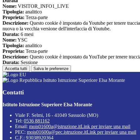
Durata
Nome:
VISITOR_INFO1_LIVE
Tipologia:
analitico
Proprieta:
Terza-parte
Descrizione:
Questo cookie è impostato da Youtube per tenere traccia de
nuova o la vecchia versione dell'interfaccia di Youtube.
Durata:
6 mesi
Nome:
YSC
Tipologia:
analitico
Proprieta:
Terza-parte
Descrizione:
Questo cookie è impostato da YouTube per tenere traccia 
Durata:
Sessione
Accetta tutti
Salva le preferenze
Istituto Istruzione Superiore Elsa Morante
Contatti
Istituto Istruzione Superiore Elsa Morante
Viale F. Selmi, 16 - 41049 Sassuolo (MO)
Tel:
0536 881162
Email:
mois01600a@istruzione.it
Link per inviare una mail
PEC:
mois01600a@pec.istruzione.it
Link per inviare una mail
C.F.: 93038920364