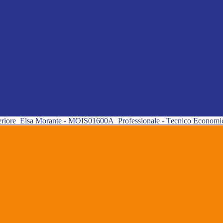
eriore
Elsa Morante - MOIS01600A
Professionale - Tecnico Econom